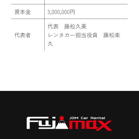
資本金
3,000,000円
代表 藤松久美
代表者
レンタカー担当役員 藤松楽
久